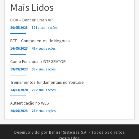
Mais Lidos
BOA – Benner Open API
30/05/2023
101
visualizações
BEF – Componentes de Negócio
16/05/2023
46
visualizações
Como Funciona o INTEGRATOR
19/09/2023
35
visualizações
Treinamentos fundamentais no Youtube
24/03/2020
28
visualizações
Autenticação no WES
20/06/2023
26
visualizações
Desenvolvido por Benner Sistemas S.A. - Todos os direitos
reservados