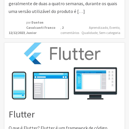
geralmente de duas a quatro semanas, durante os quais
uma versão utilizável do produto é […]
por
Danton
Cavalcanti Franco
,
2
Aprendizado
,
Evento
,
12/12/2023
,
Junior
comentários
Qualidade
,
Sem categoria
Flutter
O que é Flutter? Flutter é um framework de código