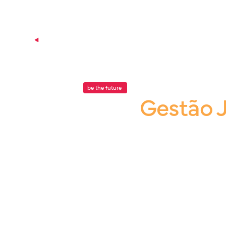
P
be the future
.
Blog |
Gestão J