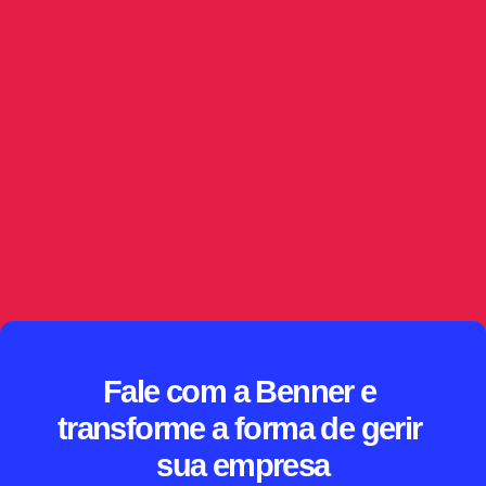
IA no jurídico: triagem e classificação de
publicações
Capturar a publicação é só o começo. Este artigo 
mostra como a IA no jurídico interpreta o conteúdo, 
sugere criticidade e direciona demandas 
automaticamente, sempre com supervisão humana, 
governança de dados e rastreabilidade sobre as 
decisões tomadas.
// SAIBA MAIS
Fale com a Benner e 
transforme a forma de gerir 
sua empresa