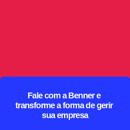
IA no jurídico: triagem e classificação de
publicações
Capturar a publicação é só o começo. Este artigo 
mostra como a IA no jurídico interpreta o conteúdo, 
sugere criticidade e direciona demandas 
automaticamente, sempre com supervisão humana, 
governança de dados e rastreabilidade sobre as 
decisões tomadas.
// SAIBA MAIS
Fale com a Benner e 
transforme a forma de gerir 
sua empresa