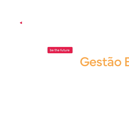
P
be the future
.
Blog |
Gestão 