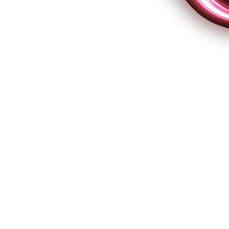
re de gestão empresarial e por que ele é
mpresas em crescimento
cebook
ar o crescimento