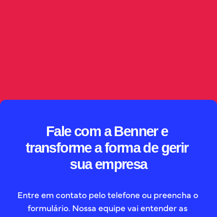
Capturar a publicação é só o começo. Este artigo 
mostra como a IA no jurídico interpreta o conteúdo, 
sugere criticidade e direciona demandas 
automaticamente, sempre com supervisão humana, 
governança de dados e rastreabilidade sobre as 
decisões tomadas.
// SAIBA MAIS
Fale com a Benner e 
transforme a forma de gerir 
sua empresa
Entre em contato pelo telefone ou preencha o 
formulário. Nossa equipe vai entender as 