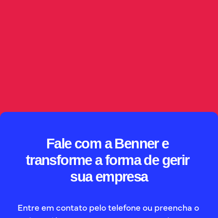
Capturar a publicação é só o começo. Este artigo 
mostra como a IA no jurídico interpreta o conteúdo, 
sugere criticidade e direciona demandas 
automaticamente, sempre com supervisão humana, 
governança de dados e rastreabilidade sobre as 
decisões tomadas.
// SAIBA MAIS
Fale com a Benner e 
transforme a forma de gerir 
sua empresa
Entre em contato pelo telefone ou preencha o 