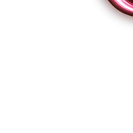
ção de serviços: cláusulas essenciais e
 caro
cebook