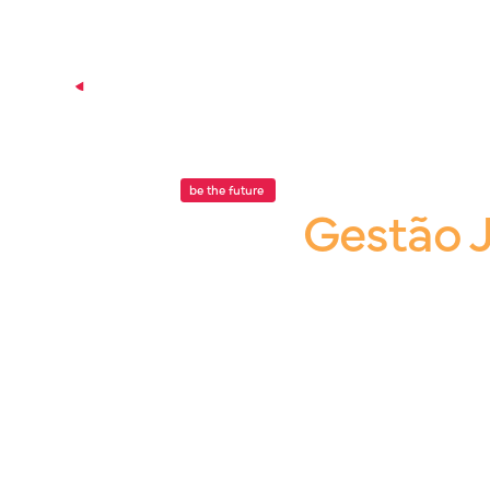
P
be the future
.
Blog |
Gestão J