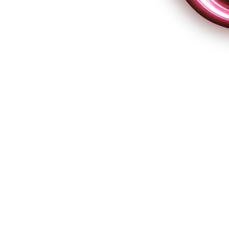
penho: como estruturar um modelo
el
e desempenho
cebook