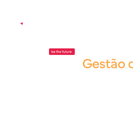
P
be the future
.
Blog |
Gestão 