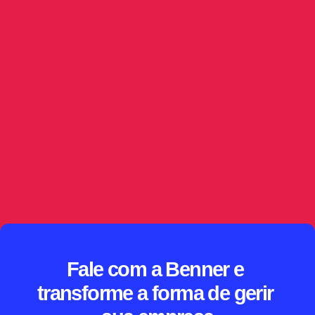
IA no jurídico: triagem e classificação de
publicações
Capturar a publicação é só o começo. Este artigo 
mostra como a IA no jurídico interpreta o conteúdo, 
sugere criticidade e direciona demandas 
automaticamente, sempre com supervisão humana, 
governança de dados e rastreabilidade sobre as 
decisões tomadas.
// SAIBA MAIS
Fale com a Benner e 
transforme a forma de gerir 