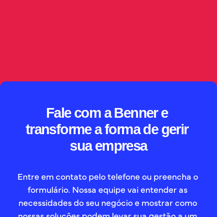
sugere criticidade e direciona demandas 
automaticamente, sempre com supervisão humana, 
governança de dados e rastreabilidade sobre as 
decisões tomadas.
// SAIBA MAIS
Fale com a Benner e 
transforme a forma de gerir 
sua empresa
Entre em contato pelo telefone ou preencha o 
formulário. Nossa equipe vai entender as 
necessidades do seu negócio e mostrar como 
nossas soluções podem levar sua gestão a um 