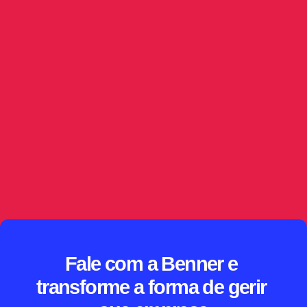
IA no jurídico: triagem e classificação de
publicações
Capturar a publicação é só o começo. Este artigo 
mostra como a IA no jurídico interpreta o conteúdo, 
sugere criticidade e direciona demandas 
automaticamente, sempre com supervisão humana, 
governança de dados e rastreabilidade sobre as 
decisões tomadas.
// SAIBA MAIS
Fale com a Benner e 
transforme a forma de gerir 