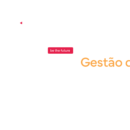
P
be the future
.
Blog |
Gestão 