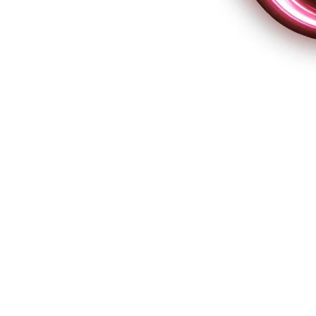
ital nas empresas: por onde começar e
gital
cebook